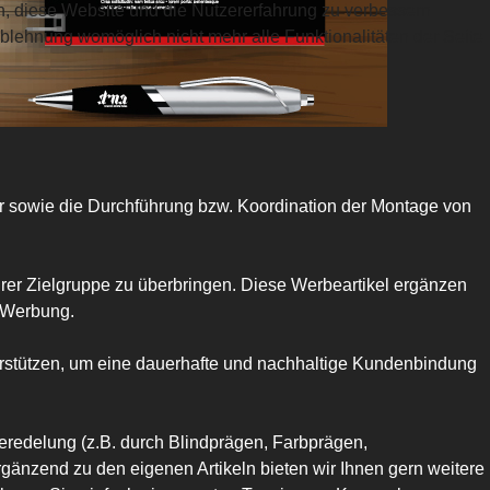
en, diese Website und die Nutzererfahrung zu verbessern
Ablehnung womöglich nicht mehr alle Funktionalitäten der Seite
er sowie die Durchführung bzw. Koordination der Montage von
rer Zielgruppe zu überbringen. Diese Werbeartikel ergänzen
e Werbung.
erstützen, um eine dauerhafte und nachhaltige Kundenbindung
Veredelung (z.B. durch Blindprägen, Farbprägen,
gänzend zu den eigenen Artikeln bieten wir Ihnen gern weitere