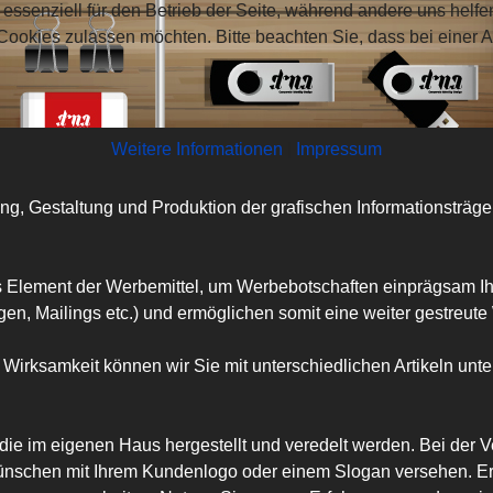
 essenziell für den Betrieb der Seite, während andere uns helf
 Cookies zulassen möchten. Bitte beachten Sie, dass bei einer 
Weitere Informationen
|
Impressum
ng, Gestaltung und Produktion der grafischen Informationsträg
s Element der Werbemittel, um Werbebotschaften einprägsam Ih
eigen, Mailings etc.) und ermöglichen somit eine weiter gestreut
Wirksamkeit können wir Sie mit unterschiedlichen Artikeln unt
, die im eigenen Haus hergestellt und veredelt werden. Bei der 
 Wünschen mit Ihrem Kundenlogo oder einem Slogan versehen. Er